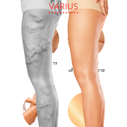
VARIUS
ช่วยกำจัดอาการ
ช่วยลดภาวะ
บวม
เส้นเลือดฝอยขยาย
ตัวผิดปกติ