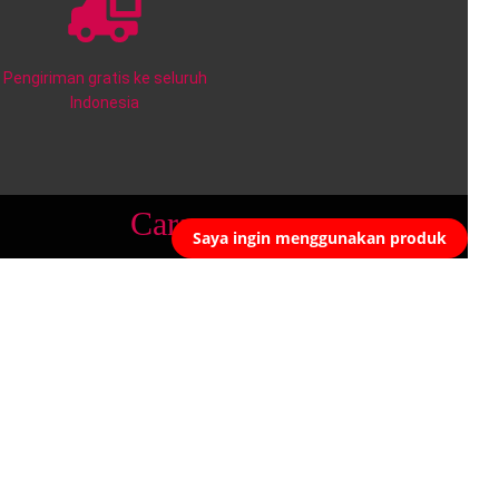
Pengiriman gratis ke seluruh
Indonesia
Cara memesan
Saya ingin menggunakan produk
Untuk memesan produk asli & dapat konsultasi secara
gratis, ikuti instruksi berikut ya!
Langkah 1:
Tinggalkan informasi lengkap tentang Nama,
Nomor Telepon dan Alamat di
sini
Langkah 2:
Dalam 24 jam, akan ada pakar konsultan
produk yang menghubungi anda dan memberikan saran
secara gratis (lebih lama pada hari Sabtu, Minggu).