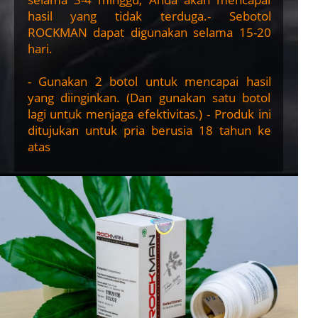
hasil yang tidak terduga.- Sebotol
ROCKMAN dapat digunakan selama 15-20
hari.
- Gunakan 2 botol untuk mencapai hasil
yang diinginkan. (Dan gunakan satu botol
lagi untuk menjaga efektivitas.) - Produk ini
ditujukan untuk pria berusia 18 tahun ke
atas