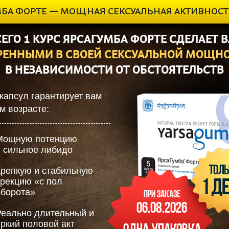
МБА ФОРТЕ — МОЩНАЯ СЕКСУАЛЬНАЯ АКТИВНОСТ
ЕГО 1 КУРС ЯРСАГУМБА ФОРТЕ СДЕЛАЕТ 
РЕННЫМИ В СВОЕЙ СЕКСУАЛЬНОЙ МОЩН
В НЕЗАВИСИМОСТИ ОТ ОБСТОЯТЕЛЬСТВ
капсул гарантирует вам
м возрасте:
Мощную потенцию
и сильное либидо
Крепкую и стабильную
эрекцию «с пол
оборота»
При заказе
06.08.2026
Реально длительный и
яркий половой акт
Одна упаковка