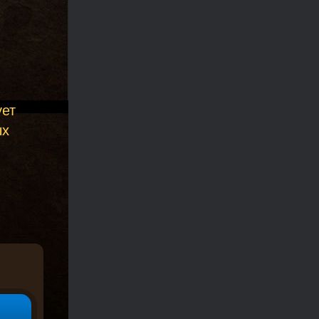
ует
ых