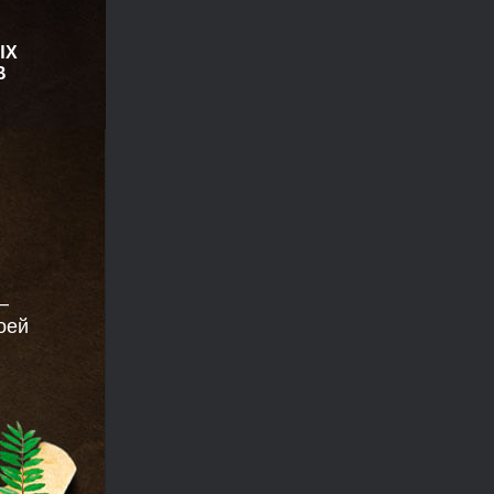
ЫХ
В
—
оей