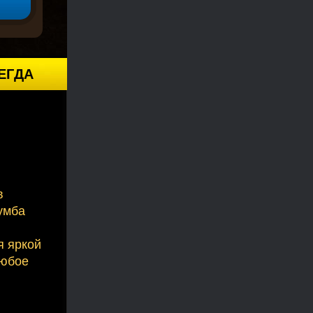
ЕГДА
в
умба
я яркой
любое