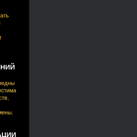
Ь
жать
я
т
ЕНИЙ
вредны
естима
ств,
мены.
АЦИИ