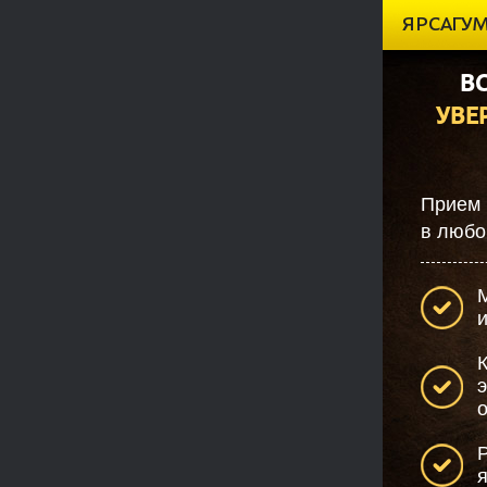
ЯРСАГУ
ВС
УВЕ
Прием 
в любо