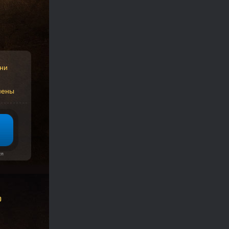
ни
мены
ул