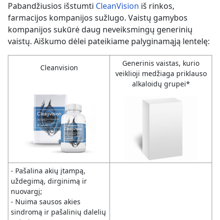
Pabandžiusios išstumti
CleanVision
iš rinkos,
farmacijos kompanijos sužlugo. Vaistų gamybos
kompanijos sukūrė daug neveiksmingų generinių
vaistų. Aiškumo dėlei pateikiame palyginamąją lentelę:
Generinis vaistas, kurio
Cleanvision
veiklioji medžiaga priklauso
alkaloidų grupei*
- Pašalina akių įtampą,
uždegimą, dirginimą ir
nuovargį;
- Nuima sausos akies
sindromą ir pašalinių dalelių