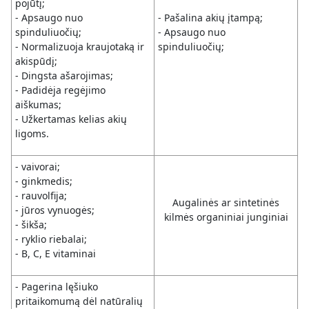
pojūtį;
- Apsaugo nuo
- Pašalina akių įtampą;
spinduliuočių;
- Apsaugo nuo
- Normalizuoja kraujotaką ir
spinduliuočių;
akispūdį;
- Dingsta ašarojimas;
- Padidėja regėjimo
aiškumas;
- Užkertamas kelias akių
ligoms.
- vaivorai;
- ginkmedis;
- rauvolfija;
Augalinės ar sintetinės
- jūros vynuogės;
kilmės organiniai junginiai
- šikša;
- ryklio riebalai;
- B, C, E vitaminai
- Pagerina lęšiuko
pritaikomumą dėl natūralių