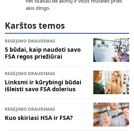
net skaitau be akinių ir visos muselės prieš
akis dingo.
Karštos temos
REGĖJIMO DRAUDIMAS
5 būdai, kaip naudoti savo
FSA regos priežiūrai
REGĖJIMO DRAUDIMAS
Linksmi ir kūrybingi būdai
išleisti savo FSA dolerius
REGĖJIMO DRAUDIMAS
Kuo skiriasi HSA ir FSA?