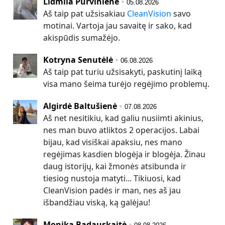
Lidmila Purvinienė
05.08.2026
Aš taip pat užsisakiau
CleanVision
savo
motinai. Vartoja jau savaitę ir sako, kad
akispūdis sumažėjo.
Kotryna Senutėlė
06.08.2026
Aš taip pat turiu užsisakyti, paskutinį laiką
visa mano šeima turėjo regėjimo problemų.
Algirdė Baltušienė
07.08.2026
Aš net nesitikiu, kad galiu nusiimti akinius,
nes man buvo atliktos 2 operacijos. Labai
bijau, kad visiškai apaksiu, nes mano
regėjimas kasdien blogėja ir blogėja. Žinau
daug istorijų, kai žmonės atsibunda ir
tiesiog nustoja matyti... Tikiuosi, kad
CleanVision padės ir man, nes aš jau
išbandžiau viską, ką galėjau!
Monika Badauskaitė