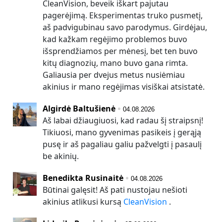
CleanVision, beveik iškart pajutau
pagerėjimą. Eksperimentas truko pusmetį,
aš padvigubinau savo parodymus. Girdėjau,
kad kažkam regėjimo problemos buvo
išsprendžiamos per mėnesį, bet ten buvo
kitų diagnozių, mano buvo gana rimta.
Galiausia per dvejus metus nusiėmiau
akinius ir mano regėjimas visiškai atsistatė.
Algirdė Baltušienė
04.08.2026
Aš labai džiaugiuosi, kad radau šį straipsnį!
Tikiuosi, mano gyvenimas pasikeis į gerąją
pusę ir aš pagaliau galiu pažvelgti į pasaulį
be akinių.
Benedikta Rusinaitė
04.08.2026
Būtinai galęsit! Aš pati nustojau nešioti
akinius atlikusi kursą
CleanVision
.