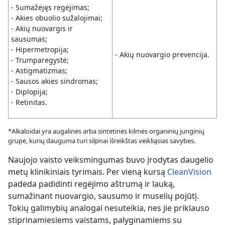
- Sumažėjęs regėjimas;
- Akies obuolio sužalojimai;
- Akių nuovargis ir
sausumas;
- Hipermetropija;
- Akių nuovargio prevencija.
- Trumparegystė;
- Astigmatizmas;
- Sausos akies sindromas;
- Diplopija;
- Retinitas.
*Alkaloidai yra augalinės arba sintetinės kilmės organinių junginių
grupė, kurių dauguma turi silpnai išreikštas veikliąsias savybes.
Naujojo vaisto veiksmingumas buvo įrodytas daugelio
metų klinikiniais tyrimais. Per vieną kursą
CleanVision
padeda padidinti regėjimo aštrumą ir lauką,
sumažinant nuovargio, sausumo ir muselių pojūtį.
Tokių galimybių analogai nesuteikia, nes jie priklauso
stiprinamiesiems vaistams, palyginamiems su