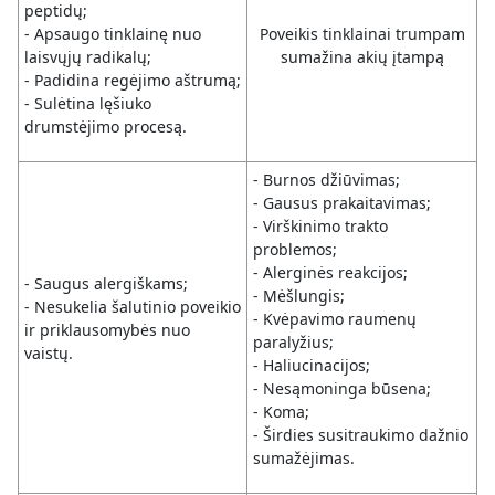
peptidų;
- Apsaugo tinklainę nuo
Poveikis tinklainai trumpam
laisvųjų radikalų;
sumažina akių įtampą
- Padidina regėjimo aštrumą;
- Sulėtina lęšiuko
drumstėjimo procesą.
- Burnos džiūvimas;
- Gausus prakaitavimas;
- Virškinimo trakto
problemos;
- Alerginės reakcijos;
- Saugus alergiškams;
- Mėšlungis;
- Nesukelia šalutinio poveikio
- Kvėpavimo raumenų
ir priklausomybės nuo
paralyžius;
vaistų.
- Haliucinacijos;
- Nesąmoninga būsena;
- Koma;
- Širdies susitraukimo dažnio
sumažėjimas.