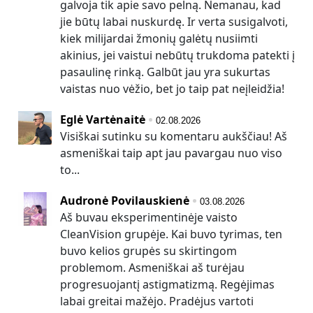
galvoja tik apie savo pelną. Nemanau, kad
jie būtų labai nuskurdę. Ir verta susigalvoti,
kiek milijardai žmonių galėtų nusiimti
akinius, jei vaistui nebūtų trukdoma patekti į
pasaulinę rinką. Galbūt jau yra sukurtas
vaistas nuo vėžio, bet jo taip pat neįleidžia!
Eglė Vartėnaitė
02.08.2026
Visiškai sutinku su komentaru aukščiau! Aš
asmeniškai taip apt jau pavargau nuo viso
to...
Audronė Povilauskienė
03.08.2026
Aš buvau eksperimentinėje vaisto
CleanVision grupėje. Kai buvo tyrimas, ten
buvo kelios grupės su skirtingom
problemom. Asmeniškai aš turėjau
progresuojantį astigmatizmą. Regėjimas
labai greitai mažėjo. Pradėjus vartoti