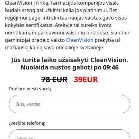
CleanVision į rinką. Farmacijos kompanijos visais
būdais stengiasi užkirsti kelią jos platinimui. Bet
regėjimui pagerinti skirtas naujas vaistas gavo visus
kokybės sertifikatus. Ateityje tai suteiks kvotą
nemokamam pardavimui vaistinių tinkluose. Šiandien
gamintojai pradėjo vaisto
CleanVision
prekybą už
mažiausią kainą savo oficialioje svetainėje.
Jūs turite laiko
užsisakyti CleanVision
.
Nuolaida nustos galioti po
09
:
45
78 EUR
39EUR
Prašom įvesti vardą:
Įveskite telefoną: