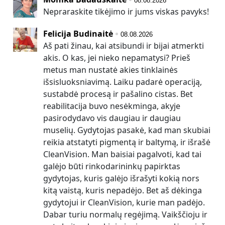
08.08.2026
Nepraraskite tikėjimo ir jums viskas pavyks!
Felicija Budinaitė
08.08.2026
Aš pati žinau, kai atsibundi ir bijai atmerkti
akis. O kas, jei nieko nepamatysi? Prieš
metus man nustatė akies tinklainės
išsisluoksniavimą. Laiku padarė operaciją,
sustabdė procesą ir pašalino cistas. Bet
reabilitacija buvo nesėkminga, akyje
pasirodydavo vis daugiau ir daugiau
muselių. Gydytojas pasakė, kad man skubiai
reikia atstatyti pigmentą ir baltymą, ir išrašė
CleanVision. Man baisiai pagalvoti, kad tai
galėjo būti rinkodarininkų papirktas
gydytojas, kuris galėjo išrašyti kokią nors
kitą vaistą, kuris nepadėjo. Bet aš dėkinga
gydytojui ir CleanVision, kurie man padėjo.
Dabar turiu normalų regėjimą. Vaikščioju ir