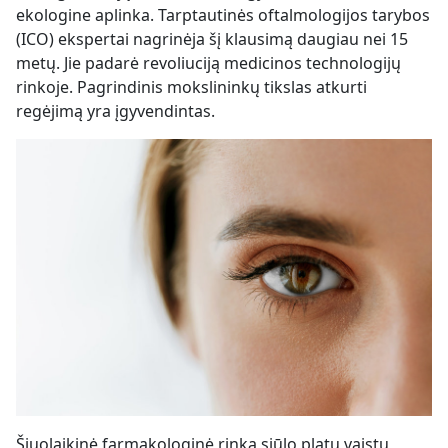
ekologine aplinka. Tarptautinės oftalmologijos tarybos
(ICO) ekspertai nagrinėja šį klausimą daugiau nei 15
metų. Jie padarė revoliuciją medicinos technologijų
rinkoje. Pagrindinis mokslininkų tikslas atkurti
regėjimą yra įgyvendintas.
Šiuolaikinė farmakologinė rinka siūlo platų vaistų