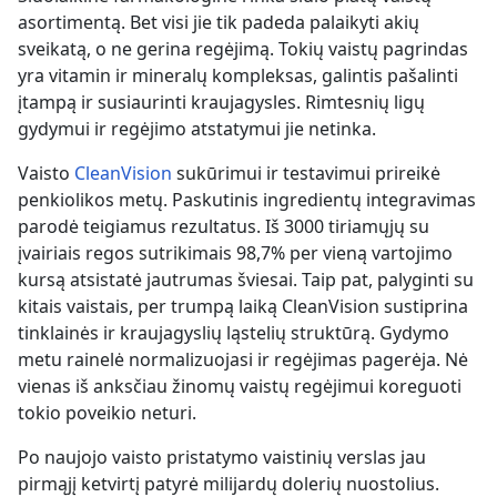
asortimentą. Bet visi jie tik padeda palaikyti akių
sveikatą, o ne gerina regėjimą. Tokių vaistų pagrindas
yra vitamin ir mineralų kompleksas, galintis pašalinti
įtampą ir susiaurinti kraujagysles. Rimtesnių ligų
gydymui ir regėjimo atstatymui jie netinka.
Vaisto
CleanVision
sukūrimui ir testavimui prireikė
penkiolikos metų. Paskutinis ingredientų integravimas
parodė teigiamus rezultatus. Iš 3000 tiriamųjų su
įvairiais regos sutrikimais 98,7% per vieną vartojimo
kursą atsistatė jautrumas šviesai. Taip pat, palyginti su
kitais vaistais, per trumpą laiką CleanVision sustiprina
tinklainės ir kraujagyslių ląstelių struktūrą. Gydymo
metu rainelė normalizuojasi ir regėjimas pagerėja. Nė
vienas iš anksčiau žinomų vaistų regėjimui koreguoti
tokio poveikio neturi.
Po naujojo vaisto pristatymo vaistinių verslas jau
pirmąjį ketvirtį patyrė milijardų dolerių nuostolius.