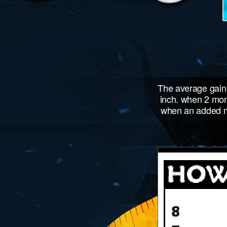
The average gain 
inch. when 2 mont
when an added mo