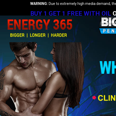
WARNING:
Due to extremely high media demand, ther
BUY 1 GET 1 FREE WITH OIL
O